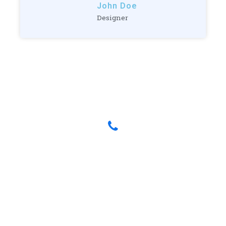
John Doe
Designer
Have any Questions? Call us Today!
(123) 222-8888