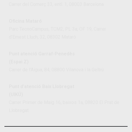
Carrer del Comerç 33, entl. 1, 08003 Barcelona
Oficina Mataró
Parc TecnoCampus, TCM2, PL 3a, OF 19, Carrer
d’Ernest Lluch, 32, 08302 Mataró
Punt atenció Garraf-Penedès
(Espai Z)
Carrer de l’Aigua, 84, 08800 Vilanova i la Geltrú
Punt d’atenció Baix Llobregat
(UIKÚ)
Carrer Primer de Maig 16, baixos 1a, 08820 El Prat de
Llobregat