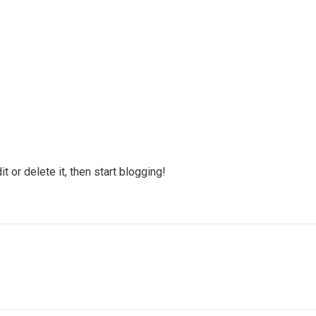
 or delete it, then start blogging!